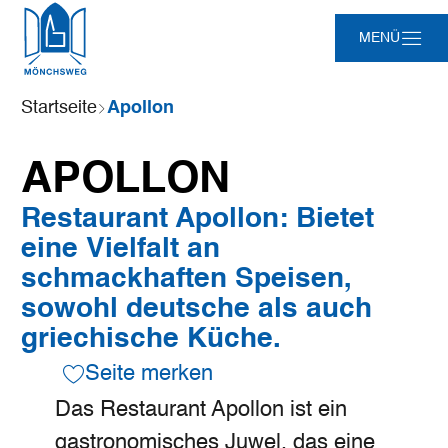
Zum
Zur
Zur
Zum
MENÜ
Hauptinhalt
Suche
Navigation
Footer
springen
springen
springen
springen
Sie
Startseite
Apollon
sind
hier:
APOLLON
Restaurant Apollon: Bietet
eine Vielfalt an
schmackhaften Speisen,
sowohl deutsche als auch
griechische Küche.
Seite merken
Das Restaurant Apollon ist ein
gastronomisches Juwel, das eine