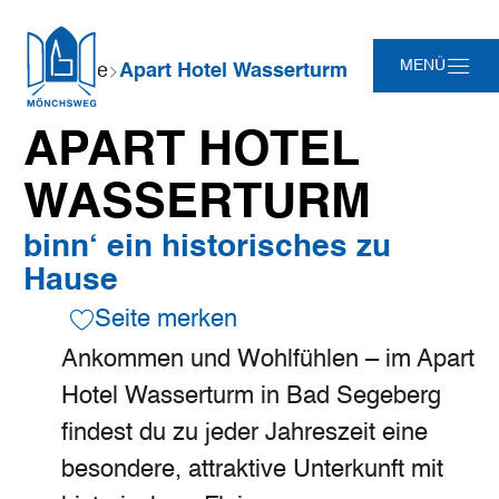
Zum
Zur
Zur
Zum
Sie
MENÜ
Startseite
Apart Hotel Wasserturm
Hauptinhalt
Suche
Navigation
Footer
sind
springen
springen
springen
springen
hier:
APART HOTEL
WASSERTURM
binn‘ ein historisches zu
Hause
Seite merken
Ankommen und Wohlfühlen – im Apart
Hotel Wasserturm in Bad Segeberg
findest du zu jeder Jahreszeit eine
besondere, attraktive Unterkunft mit