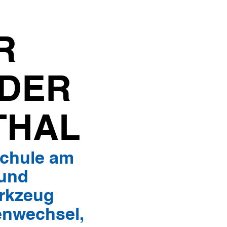
R
 DER
THAL
Schule am
 und
erkzeug
enwechsel,