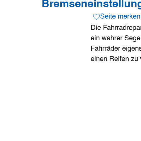
Bremseneinstellung
Seite merken
Die Fahrradrepar
ein wahrer Segen
Fahrräder eigen
einen Reifen zu 
nachzuziehen - 
Ausstattung könn
Die Station ist n
Zeichen für die F
Bedeutung des F
und fördert dess
am Schiffsthal is