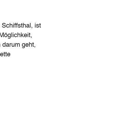
chiffsthal, ist
Möglichkeit,
n darum geht,
ette
ssenden
rchgeführt werden.
ondern auch ein
reicht die
Verkehrsmittel
n bei der Schule
 sie ist ein