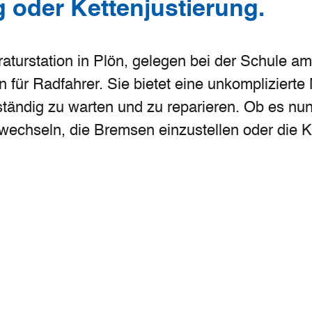
 oder Kettenjustierung.
aturstation in Plön, gelegen bei der Schule am S
 für Radfahrer. Sie bietet eine unkomplizierte 
ständig zu warten und zu reparieren. Ob es nu
wechseln, die Bremsen einzustellen oder die K
mit dem bereitgestellten Werkzeug und der pa
en viele Reparaturen schnell und effizient du
icht nur ein praktischer Helfer für Radfahrer, s
ahrradfreundlichkeit der Stadt Plön. Sie unterst
ahrrads als umweltfreundliches und gesundes 
en Nutzung. Die Fahrradreparaturstation in Plö
t somit mehr als nur eine Reparaturmöglichkeit -