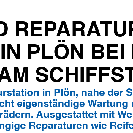
D REPARATU
IN PLÖN BEI
AM SCHIFFS
rstation in Plön, nahe der 
licht eigenständige Wartung
rädern. Ausgestattet mit W
ngige Reparaturen wie Reif